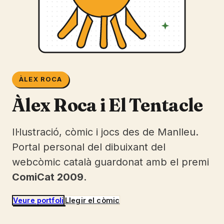
ÀLEX ROCA
Àlex Roca i El Tentacle
Il·lustració, còmic i jocs des de Manlleu.
Portal personal del dibuixant del
webcòmic català guardonat amb el premi
ComiCat 2009
.
Veure portfoli
Llegir el còmic