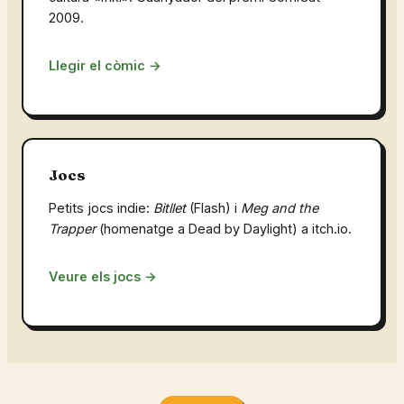
2009.
Llegir el còmic →
Jocs
Petits jocs indie:
Bitllet
(Flash) i
Meg and the
Trapper
(homenatge a Dead by Daylight) a itch.io.
Veure els jocs →