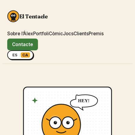
El Tentacle
Sobre l’Àlex
Portfoli
Còmic
Jocs
Clients
Premis
Contacte
ES
/
CA