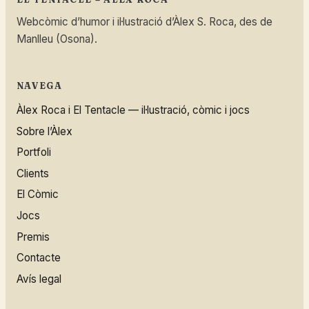
Webcòmic d’humor i il·lustració d’Àlex S. Roca, des de
Manlleu (Osona).
NAVEGA
Àlex Roca i El Tentacle — il·lustració, còmic i jocs
Sobre l’Àlex
Portfoli
Clients
El Còmic
Jocs
Premis
Contacte
Avís legal