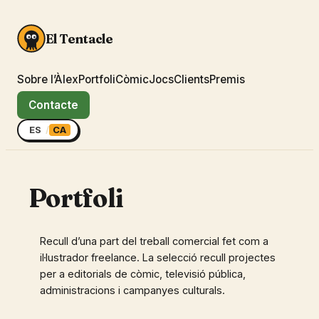
El Tentacle
Sobre l’Àlex
Portfoli
Còmic
Jocs
Clients
Premis
Contacte
ES
/
CA
Portfoli
Recull d’una part del treball comercial fet com a
il·lustrador freelance. La selecció recull projectes
per a editorials de còmic, televisió pública,
administracions i campanyes culturals.