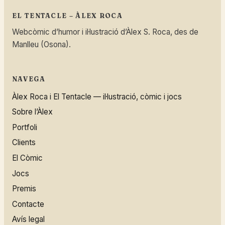
EL TENTACLE – ÀLEX ROCA
Webcòmic d’humor i il·lustració d’Àlex S. Roca, des de
Manlleu (Osona).
NAVEGA
Àlex Roca i El Tentacle — il·lustració, còmic i jocs
Sobre l’Àlex
Portfoli
Clients
El Còmic
Jocs
Premis
Contacte
Avís legal