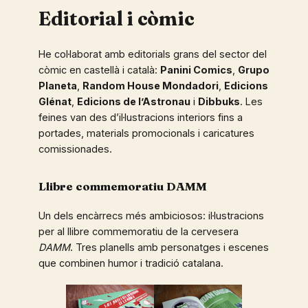
Editorial i còmic
He col·laborat amb editorials grans del sector del
còmic en castellà i català:
Panini Comics
,
Grupo
Planeta
,
Random House Mondadori
,
Edicions
Glénat
,
Edicions de l’Astronau
i
Dibbuks
. Les
feines van des d’il·lustracions interiors fins a
portades, materials promocionals i caricatures
comissionades.
Llibre commemoratiu DAMM
Un dels encàrrecs més ambiciosos: il·lustracions
per al llibre commemoratiu de la cervesera
DAMM
. Tres planells amb personatges i escenes
que combinen humor i tradició catalana.